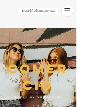
comer
cio
nuestras camisetas