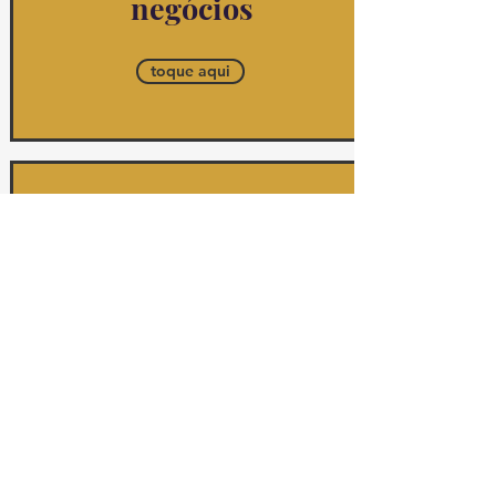
negócios
toque aqui
doe diretamente
para famílias maui
tap here
Guia de compras sustentáveis da World Changer Co.
criado por Rosalie Roberts, Havaí
Diretório